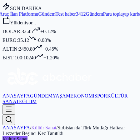
SON DAKİKA
mu
Gündem
Test haber3412
Gündem
Para toplayıp kurban kesmediği iddi
Yükleniyor...
DOLAR:
32.45
+0.12%
EURO:
35.12
-0.08%
ALTIN:
2450.80
+0.45%
BIST 100:
10240
+1.20%
ANASAYFA
GÜNDEM
YAŞAM
EKONOMI
SPOR
KÜLTÜR
SANAT
EĞITIM
ANASAYFA
/
Kültür Sanat
/
Sırbistan'da Türk Mutfağı Haftası:
Lezzetler Beşinci Kez Tanıtıldı
Kültür Sanat