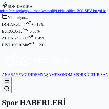
SON DAKİKA
kesmediği iddia edilen BOLSEV bu yıl bağış toplamadı
Gündem
Bayram 
Yükleniyor...
DOLAR:
32.45
+0.12%
EURO:
35.12
-0.08%
ALTIN:
2450.80
+0.45%
BIST 100:
10240
+1.20%
ANASAYFA
GÜNDEM
YAŞAM
EKONOMI
SPOR
KÜLTÜR SAN
Spor
HABERLERİ