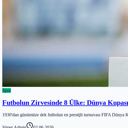
Spor
Futbolun Zirvesinde 8 Ülke: Dünya Kupas
1930'dan günümüze dek futbolun en prestijli turnuvası FIFA Dünya Kup
Süper Admin
02.06.2026