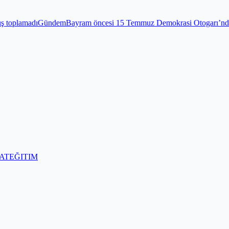
öncesi 15 Temmuz Demokrasi Otogarı’nda sıkı denetim
Gündem
Edirn
AT
EĞITIM