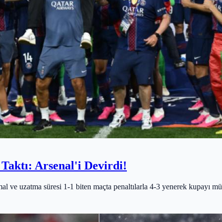
Taktı: Arsenal'i Devirdi!
al ve uzatma süresi 1-1 biten maçta penaltılarla 4-3 yenerek kupayı mü