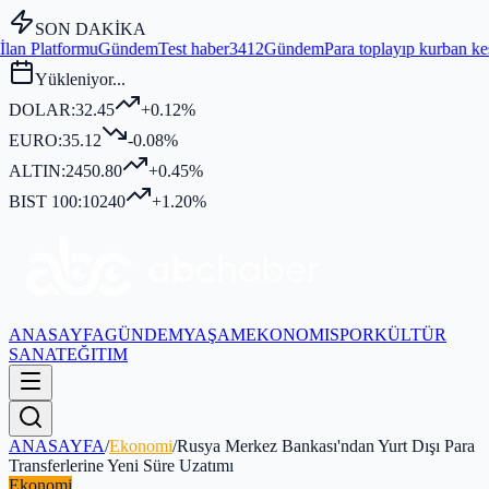
SON DAKİKA
dem
Test haber3412
Gündem
Para toplayıp kurban kesmediği iddia edi
Yükleniyor...
DOLAR:
32.45
+0.12%
EURO:
35.12
-0.08%
ALTIN:
2450.80
+0.45%
BIST 100:
10240
+1.20%
ANASAYFA
GÜNDEM
YAŞAM
EKONOMI
SPOR
KÜLTÜR
SANAT
EĞITIM
ANASAYFA
/
Ekonomi
/
Rusya Merkez Bankası'ndan Yurt Dışı Para
Transferlerine Yeni Süre Uzatımı
Ekonomi