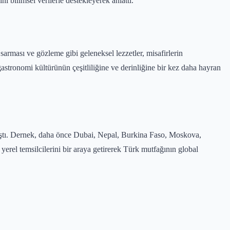
ı bilimsel verilerle destekleyerek anlattı.
arması ve gözleme gibi geleneksel lezzetler, misafirlerin
gastronomi kültürünün çeşitliliğine ve derinliğine bir kez daha hayran
ıştı. Dernek, daha önce Dubai, Nepal, Burkina Faso, Moskova,
rel temsilcilerini bir araya getirerek Türk mutfağının global