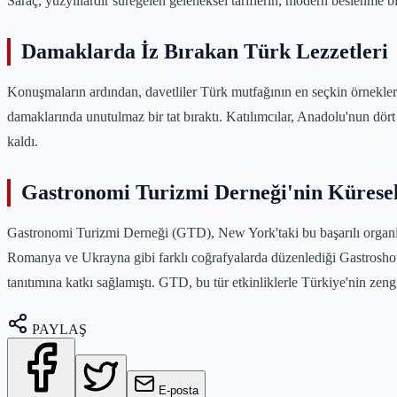
Saraç, yüzyıllardır süregelen geleneksel tariflerin, modern beslenme bi
Damaklarda İz Bırakan Türk Lezzetleri
Konuşmaların ardından, davetliler Türk mutfağının en seçkin örnekleriy
damaklarında unutulmaz bir tat bıraktı. Katılımcılar, Anadolu'nun dört
kaldı.
Gastronomi Turizmi Derneği'nin Kürese
Gastronomi Turizmi Derneği (GTD), New York'taki bu başarılı organi
Romanya ve Ukrayna gibi farklı coğrafyalarda düzenlediği Gastroshow e
tanıtımına katkı sağlamıştı. GTD, bu tür etkinliklerle Türkiye'nin z
PAYLAŞ
E-posta