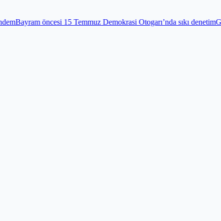
15 Temmuz Demokrasi Otogarı’nda sıkı denetim
Gündem
Edirnekapı Şeh