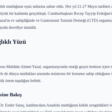
rk mutfağının eşsiz tatlarına sahne oldu. Her yıl 21-27 Mayıs tarihleri
üyük bir katılımla gerçekleşti. Cumhurbaşkanı Recep Tayyip Erdoğan'ı
al'ın ev sahipliğinde ve Gastronomi Turizmi Derneği (GTD) organizas
yıda davetliye tanıtıldı.
lıklı Yüzü
osu Muhittin Ahmet Yazal, organizasyonda emeği geçen herkese içten t
iyle de dünya mutfakları arasında
müstesna bir konuma
sahip olduğunu vu
k önem taşıdığını belirtti.
sine Bakış
. Ender Saraç, katılımcılara Anadolu mutfağının köklü zenginlikleri ve T