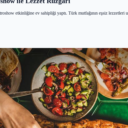
show ile Lezzet Rüzgarı
how etkinliğine ev sahipliği yaptı. Türk mutfağının eşsiz lezzetleri ulu