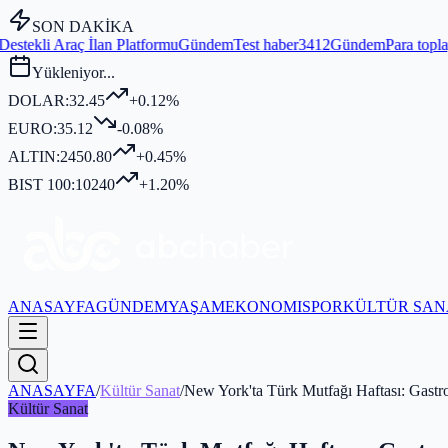
SON DAKİKA
atformu
Gündem
Test haber3412
Gündem
Para toplayıp kurban kesmediğ
Yükleniyor...
DOLAR:
32.45
+0.12%
EURO:
35.12
-0.08%
ALTIN:
2450.80
+0.45%
BIST 100:
10240
+1.20%
ANASAYFA
GÜNDEM
YAŞAM
EKONOMI
SPOR
KÜLTÜR SAN
ANASAYFA
/
Kültür Sanat
/
New York'ta Türk Mutfağı Haftası: Gastr
Kültür Sanat