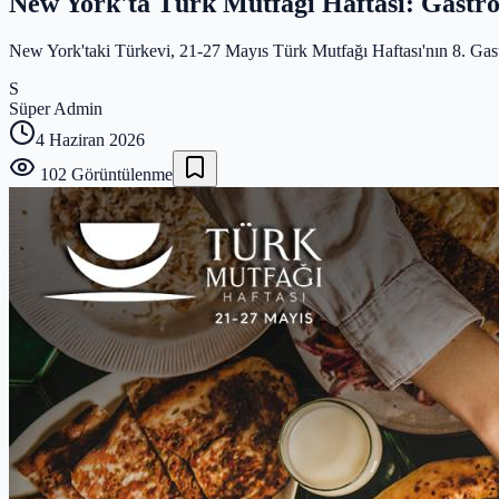
New York'ta Türk Mutfağı Haftası: Gastro
New York'taki Türkevi, 21-27 Mayıs Türk Mutfağı Haftası'nın 8. Gastros
S
Süper Admin
4 Haziran 2026
102
Görüntülenme