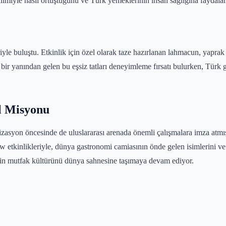
limiyle nasıl örtüştüğünü ve Türk yemeklerinin insan sağlığına faydaların
le buluştu. Etkinlik için özel olarak taze hazırlanan lahmacun, yaprak s
 bir yanından gelen bu eşsiz tatları deneyimleme fırsatı bulurken, Türk 
l Misyonu
zasyon öncesinde de uluslararası arenada önemli çalışmalara imza atm
tkinlikleriyle, dünya gastronomi camiasının önde gelen isimlerini ve ye
engin mutfak kültürünü dünya sahnesine taşımaya devam ediyor.