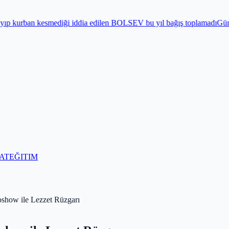
i iddia edilen BOLSEV bu yıl bağış toplamadı
Gündem
Bayram öncesi 
AT
EĞITIM
oshow ile Lezzet Rüzgarı