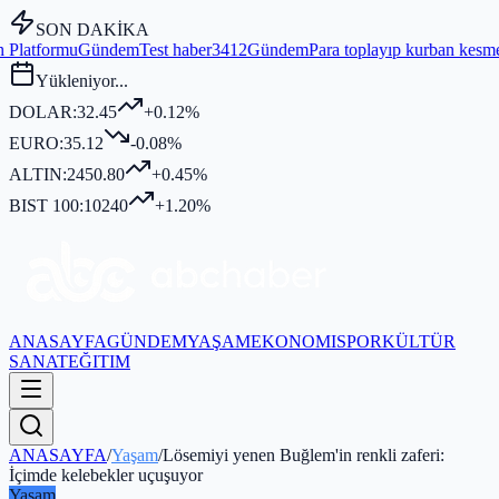
SON DAKİKA
m
Test haber3412
Gündem
Para toplayıp kurban kesmediği iddia edilen
Yükleniyor...
DOLAR:
32.45
+0.12%
EURO:
35.12
-0.08%
ALTIN:
2450.80
+0.45%
BIST 100:
10240
+1.20%
ANASAYFA
GÜNDEM
YAŞAM
EKONOMI
SPOR
KÜLTÜR
SANAT
EĞITIM
ANASAYFA
/
Yaşam
/
Lösemiyi yenen Buğlem'in renkli zaferi:
İçimde kelebekler uçuşuyor
Yaşam