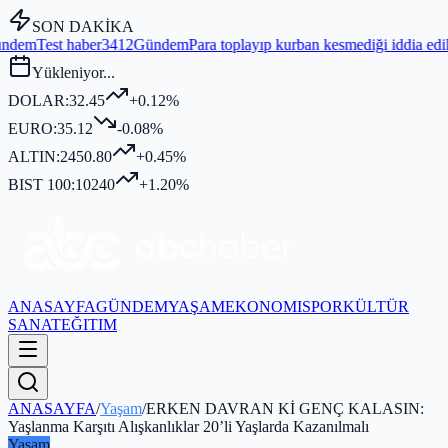
SON DAKİKA
2
Gündem
Para toplayıp kurban kesmediği iddia edilen BOLSEV bu yıl 
Yükleniyor...
DOLAR:
32.45
+0.12%
EURO:
35.12
-0.08%
ALTIN:
2450.80
+0.45%
BIST 100:
10240
+1.20%
ANASAYFA
GÜNDEM
YAŞAM
EKONOMI
SPOR
KÜLTÜR
SANAT
EĞITIM
ANASAYFA
/
Yaşam
/
ERKEN DAVRAN Kİ GENÇ KALASIN:
Yaşlanma Karşıtı Alışkanlıklar 20’li Yaşlarda Kazanılmalı
Yaşam