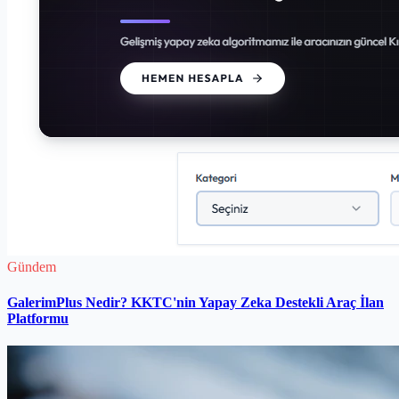
Gündem
GalerimPlus Nedir? KKTC'nin Yapay Zeka Destekli Araç İlan
Platformu