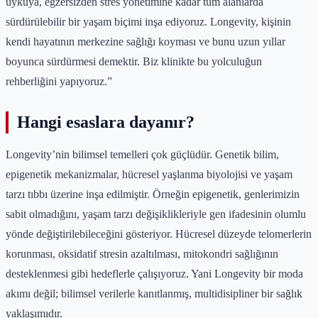
uykuya, egzersizden stres yönetimine kadar tüm alanlarda
sürdürülebilir bir yaşam biçimi inşa ediyoruz. Longevity, kişinin
kendi hayatının merkezine sağlığı koyması ve bunu uzun yıllar
boyunca sürdürmesi demektir. Biz klinikte bu yolculuğun
rehberliğini yapıyoruz.”
Hangi esaslara dayanır?
Longevity’nin bilimsel temelleri çok güçlüdür. Genetik bilim,
epigenetik mekanizmalar, hücresel yaşlanma biyolojisi ve yaşam
tarzı tıbbı üzerine inşa edilmiştir. Örneğin epigenetik, genlerimizin
sabit olmadığını, yaşam tarzı değişiklikleriyle gen ifadesinin olumlu
yönde değiştirilebileceğini gösteriyor. Hücresel düzeyde telomerlerin
korunması, oksidatif stresin azaltılması, mitokondri sağlığının
desteklenmesi gibi hedeflerle çalışıyoruz. Yani Longevity bir moda
akımı değil; bilimsel verilerle kanıtlanmış, multidisipliner bir sağlık
yaklaşımıdır.