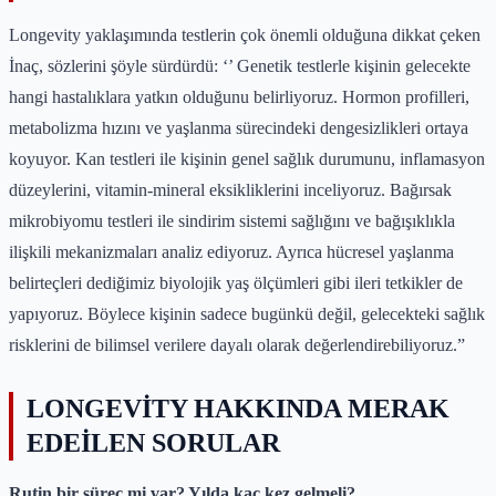
Longevity yaklaşımında testlerin çok önemli olduğuna dikkat çeken
İnaç, sözlerini şöyle sürdürdü: ‘’ Genetik testlerle kişinin gelecekte
hangi hastalıklara yatkın olduğunu belirliyoruz. Hormon profilleri,
metabolizma hızını ve yaşlanma sürecindeki dengesizlikleri ortaya
koyuyor. Kan testleri ile kişinin genel sağlık durumunu, inflamasyon
düzeylerini, vitamin-mineral eksikliklerini inceliyoruz. Bağırsak
mikrobiyomu testleri ile sindirim sistemi sağlığını ve bağışıklıkla
ilişkili mekanizmaları analiz ediyoruz. Ayrıca hücresel yaşlanma
belirteçleri dediğimiz biyolojik yaş ölçümleri gibi ileri tetkikler de
yapıyoruz. Böylece kişinin sadece bugünkü değil, gelecekteki sağlık
risklerini de bilimsel verilere dayalı olarak değerlendirebiliyoruz.”
LONGEVİTY HAKKINDA MERAK
EDEİLEN SORULAR
Rutin bir süreç mi var? Yılda kaç kez gelmeli?