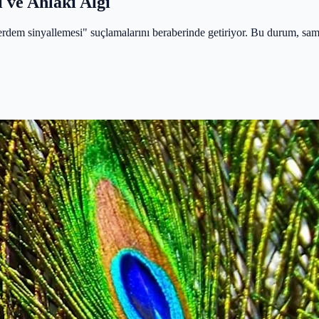
 ve Ahlaki Algı
dem sinyallemesi" suçlamalarını beraberinde getiriyor. Bu durum, samim