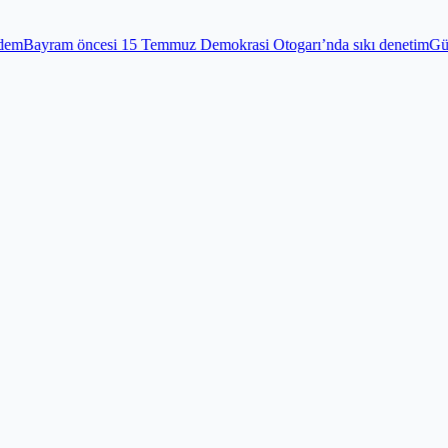
mmuz Demokrasi Otogarı’nda sıkı denetim
Gündem
Edirnekapı Şehitliğ