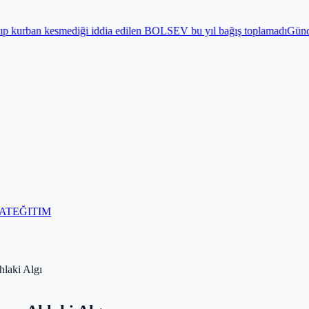
ia edilen BOLSEV bu yıl bağış toplamadı
Gündem
Bayram öncesi 15 Te
AT
EĞITIM
hlaki Algı