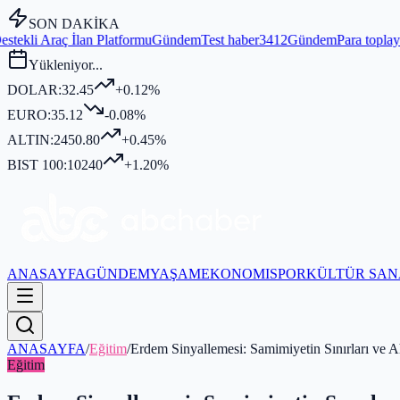
SON DAKİKA
mu
Gündem
Test haber3412
Gündem
Para toplayıp kurban kesmediği idd
Yükleniyor...
DOLAR:
32.45
+0.12%
EURO:
35.12
-0.08%
ALTIN:
2450.80
+0.45%
BIST 100:
10240
+1.20%
ANASAYFA
GÜNDEM
YAŞAM
EKONOMI
SPOR
KÜLTÜR SAN
ANASAYFA
/
Eğitim
/
Erdem Sinyallemesi: Samimiyetin Sınırları ve A
Eğitim