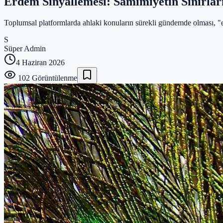
Erdem Sinyallemesi: Samimiyetin Sınırları
Toplumsal platformlarda ahlaki konuların sürekli gündemde olması, "er
S
Süper Admin
4 Haziran 2026
102
Görüntülenme