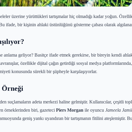
eler üzerine yürüttükleri tartışmalar hiç olmadığı kadar yoğun. Özellik
' Bu ifade, bir kişinin ahlaki üstünlüğünü gösterme çabası olarak algılana
şılıyor?
anlama geliyor? Basitçe ifade etmek gerekirse, bir bireyin kendi ahlaki
nışlar, özellikle dijital çağın getirdiği sosyal medya platformlarında, e
miyeti konusunda sürekli bir şüpheyle karşılaşıyorlar.
r Örneği
n suçlamaların adeta merkezi haline gelmiştir. Kullanıcılar, çeşitli top
n örneklerinden biri, gazeteci
Piers Morgan
ile oyuncu
Jameela Jami
 kamuoyunda geniş yankı uyandıran bir tartışmanın fitilini ateşlemiştir. 