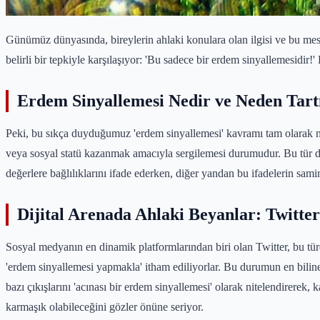
Günümüz dünyasında, bireylerin ahlaki konulara olan ilgisi ve bu mesel
belirli bir tepkiyle karşılaşıyor: 'Bu sadece bir erdem sinyallemesidir!
Erdem Sinyallemesi Nedir ve Neden Tartı
Peki, bu sıkça duyduğumuz 'erdem sinyallemesi' kavramı tam olarak ne 
veya sosyal statü kazanmak amacıyla sergilemesi durumudur. Bu tür davra
değerlere bağlılıklarını ifade ederken, diğer yandan bu ifadelerin sami
Dijital Arenada Ahlaki Beyanlar: Twitte
Sosyal medyanın en dinamik platformlarından biri olan Twitter, bu türde
'erdem sinyallemesi yapmakla' itham ediliyorlar. Bu durumun en biline
bazı çıkışlarını 'acınası bir erdem sinyallemesi' olarak nitelendirerek,
karmaşık olabileceğini gözler önüne seriyor.