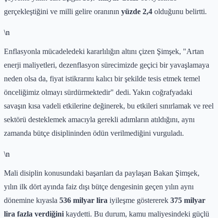
gerçekleştiğini ve milli gelire oranının
yüzde 2,4
olduğunu belirtti.
\n
Enflasyonla mücadeledeki kararlılığın altını çizen Şimşek, "Artan
enerji maliyetleri, dezenflasyon sürecimizde geçici bir yavaşlamaya
neden olsa da, fiyat istikrarını kalıcı bir şekilde tesis etmek temel
önceliğimiz olmayı sürdürmektedir" dedi. Yakın coğrafyadaki
savaşın kısa vadeli etkilerine değinerek, bu etkileri sınırlamak ve reel
sektörü desteklemek amacıyla gerekli adımların atıldığını, aynı
zamanda bütçe disiplininden ödün verilmediğini vurguladı.
\n
Mali disiplin konusundaki başarıları da paylaşan Bakan Şimşek,
yılın ilk dört ayında faiz dışı bütçe dengesinin geçen yılın aynı
dönemine kıyasla
536 milyar lira
iyileşme göstererek
375 milyar
lira fazla verdiğini
kaydetti. Bu durum, kamu maliyesindeki güçlü