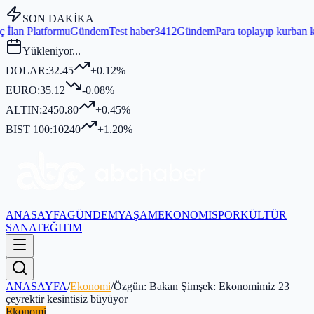
SON DAKİKA
ündem
Test haber3412
Gündem
Para toplayıp kurban kesmediği iddia e
Yükleniyor...
DOLAR:
32.45
+0.12%
EURO:
35.12
-0.08%
ALTIN:
2450.80
+0.45%
BIST 100:
10240
+1.20%
ANASAYFA
GÜNDEM
YAŞAM
EKONOMI
SPOR
KÜLTÜR
SANAT
EĞITIM
ANASAYFA
/
Ekonomi
/
Özgün: Bakan Şimşek: Ekonomimiz 23
çeyrektir kesintisiz büyüyor
Ekonomi