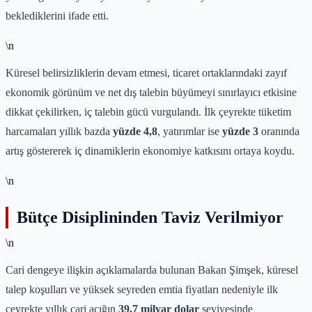
beklediklerini ifade etti.
\n
Küresel belirsizliklerin devam etmesi, ticaret ortaklarındaki zayıf
ekonomik görünüm ve net dış talebin büyümeyi sınırlayıcı etkisine
dikkat çekilirken, iç talebin gücü vurgulandı. İlk çeyrekte tüketim
harcamaları yıllık bazda
yüzde 4,8
, yatırımlar ise
yüzde 3
oranında
artış göstererek iç dinamiklerin ekonomiye katkısını ortaya koydu.
\n
Bütçe Disiplininden Taviz Verilmiyor
\n
Cari dengeye ilişkin açıklamalarda bulunan Bakan Şimşek, küresel
talep koşulları ve yüksek seyreden emtia fiyatları nedeniyle ilk
çeyrekte yıllık cari açığın
39,7 milyar dolar
seviyesinde