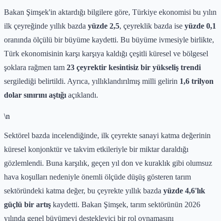
Bakan Şimşek'in aktardığı bilgilere göre, Türkiye ekonomisi bu yılın
ilk çeyreğinde yıllık bazda
yüzde 2,5
, çeyreklik bazda ise
yüzde 0,1
oranında ölçülü bir büyüme kaydetti. Bu büyüme ivmesiyle birlikte,
Türk ekonomisinin karşı karşıya kaldığı çeşitli küresel ve bölgesel
şoklara rağmen tam
23 çeyrektir kesintisiz bir yükseliş trendi
sergilediği belirtildi. Ayrıca, yıllıklandırılmış milli gelirin
1,6 trilyon
dolar sınırını aştığı
açıklandı.
\n
Sektörel bazda incelendiğinde, ilk çeyrekte sanayi katma değerinin
küresel konjonktür ve takvim etkileriyle bir miktar daraldığı
gözlemlendi. Buna karşılık, geçen yıl don ve kuraklık gibi olumsuz
hava koşulları nedeniyle önemli ölçüde düşüş gösteren tarım
sektöründeki katma değer, bu çeyrekte yıllık bazda
yüzde 4,6'lık
güçlü bir artış
kaydetti. Bakan Şimşek, tarım sektörünün 2026
yılında genel büyümeyi destekleyici bir rol oynamasını