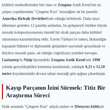
kültürel sembollerinden biri olan ve
Zeugma
Antik Kenti'nin en
çarpıcı yapıtlarından "Çingene Kızı" mozaiğine ait bir panelin
Amerika Birleşik Devletleri
'nde olduğu belirlendi. Daha önce
ülkemize getirilen 12 panelin ardından, bu gelişmeyle birlikte büyük
mozaik kompozisyonunun önemli bir eksik parçası daha kültürel
mirasımıza kazandırılmış oldu. Eserin Türkiye'ye iadesi, Bakanlığın
kapsamlı bilimsel ve diplomatik girişimleri sayesinde gerçekleşti ve
böylece mozaik pano, ait olduğu coğrafyaya yeniden kavuştu.
Gaziantep
'in
Nizip
ilçesindeki
Zeugma Antik Kenti
'nde
1998
yılında gerçekleştirilen kurtarma kazılarında, yaklaşık
9,25 x 13,50
metre
boyutlarındaki devasa taban mozaiği gün ışığına çıkarılmıştı.
Kayıp Parçanın İzini Sürmek: Titiz Bir
Araştırma Süreci
Halk arasında "Çingene Kızı" adıyla anılan ve
Dionysos kültü
yle