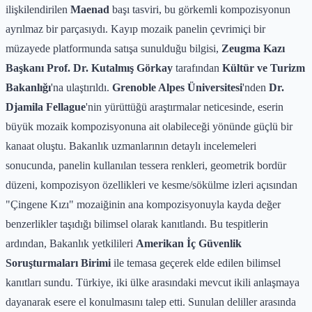
ilişkilendirilen
Maenad
başı tasviri, bu görkemli kompozisyonun
ayrılmaz bir parçasıydı. Kayıp mozaik panelin çevrimiçi bir
müzayede platformunda satışa sunulduğu bilgisi,
Zeugma Kazı
Başkanı Prof. Dr. Kutalmış Görkay
tarafından
Kültür ve Turizm
Bakanlığı
'na ulaştırıldı.
Grenoble Alpes Üniversitesi
'nden
Dr.
Djamila Fellague
'nin yürüttüğü araştırmalar neticesinde, eserin
büyük mozaik kompozisyonuna ait olabileceği yönünde güçlü bir
kanaat oluştu. Bakanlık uzmanlarının detaylı incelemeleri
sonucunda, panelin kullanılan tessera renkleri, geometrik bordür
düzeni, kompozisyon özellikleri ve kesme/sökülme izleri açısından
"Çingene Kızı" mozaiğinin ana kompozisyonuyla kayda değer
benzerlikler taşıdığı bilimsel olarak kanıtlandı. Bu tespitlerin
ardından, Bakanlık yetkilileri
Amerikan İç Güvenlik
Soruşturmaları Birimi
ile temasa geçerek elde edilen bilimsel
kanıtları sundu. Türkiye, iki ülke arasındaki mevcut ikili anlaşmaya
dayanarak esere el konulmasını talep etti. Sunulan deliller arasında