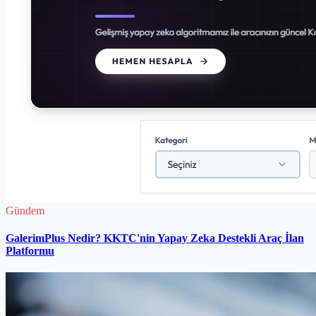
Gündem
GalerimPlus Nedir? KKTC'nin Yapay Zeka Destekli Araç İlan
Platformu