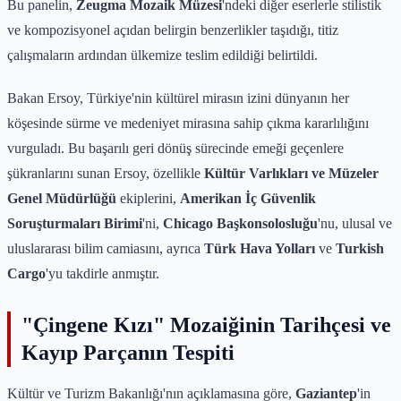
Bu panelin,
Zeugma Mozaik Müzesi
'ndeki diğer eserlerle stilistik
ve kompozisyonel açıdan belirgin benzerlikler taşıdığı, titiz
çalışmaların ardından ülkemize teslim edildiği belirtildi.
Bakan Ersoy, Türkiye'nin kültürel mirasın izini dünyanın her
köşesinde sürme ve medeniyet mirasına sahip çıkma kararlılığını
vurguladı. Bu başarılı geri dönüş sürecinde emeği geçenlere
şükranlarını sunan Ersoy, özellikle
Kültür Varlıkları ve Müzeler
Genel Müdürlüğü
ekiplerini,
Amerikan İç Güvenlik
Soruşturmaları Birimi
'ni,
Chicago Başkonsolosluğu
'nu, ulusal ve
uluslararası bilim camiasını, ayrıca
Türk Hava Yolları
ve
Turkish
Cargo
'yu takdirle anmıştır.
"Çingene Kızı" Mozaiğinin Tarihçesi ve
Kayıp Parçanın Tespiti
Kültür ve Turizm Bakanlığı'nın açıklamasına göre,
Gaziantep
'in