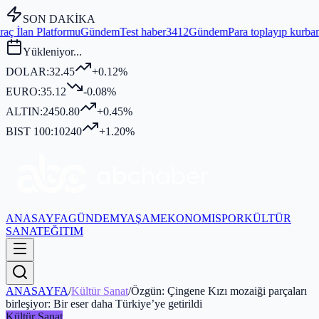
SON DAKİKA
Gündem
Test haber3412
Gündem
Para toplayıp kurban kesmediği iddia 
Yükleniyor...
DOLAR:
32.45
+0.12%
EURO:
35.12
-0.08%
ALTIN:
2450.80
+0.45%
BIST 100:
10240
+1.20%
ANASAYFA
GÜNDEM
YAŞAM
EKONOMI
SPOR
KÜLTÜR
SANAT
EĞITIM
ANASAYFA
/
Kültür Sanat
/
Özgün: Çingene Kızı mozaiği parçaları
birleşiyor: Bir eser daha Türkiye’ye getirildi
Kültür Sanat